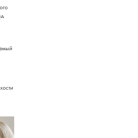
ого
нд
аемый
хости