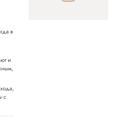
гда в
ают и
жным,
ухода,
ы с