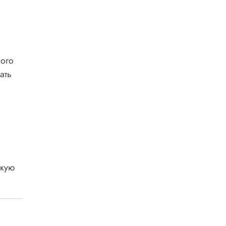
ого
ать
акую