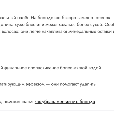
ральный налёт. На блонде это быстро заметно: оттенок
, длина хуже блестит и может казаться более сухой. Ос
х волосах: они легче накапливают минеральные остатки 
ай финальное ополаскивание более мягкой водой
латирующим эффектом — они помогают удалить
м, поможет статья
как убрать желтизну с блонда
.