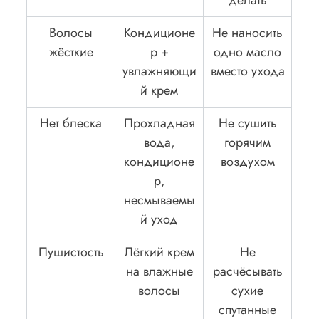
делать
Волосы
Кондиционе
Не наносить
жёсткие
р +
одно масло
увлажняющи
вместо ухода
й крем
Нет блеска
Прохладная
Не сушить
вода,
горячим
кондиционе
воздухом
р,
несмываемы
й уход
Пушистость
Лёгкий крем
Не
на влажные
расчёсывать
волосы
сухие
спутанные