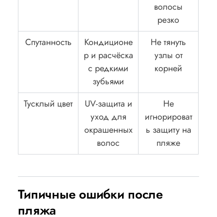
волосы
резко
Спутанность
Кондиционе
Не тянуть
р и расчёска
узлы от
с редкими
корней
зубьями
Тусклый цвет
UV-защита и
Не
уход для
игнорироват
окрашенных
ь защиту на
волос
пляже
Типичные ошибки после
пляжа