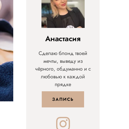
Анастасия
Сделаю блонд твоей
мечты, выведу из
чёрного, обдуманно и с
любовью к каждой
прядке
ЗАПИСЬ
Instagram