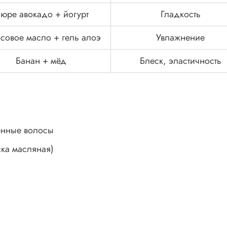
юре авокадо + йогурт
Гладкость
совое масло + гель алоэ
Увлажнение
Банан + мёд
Блеск, эластичность
енные волосы
ска масляная)