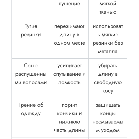
пушение
мягкой
тканью
Тугие
пережимают
использоват
резинки
длину в
ь мягкие
одном месте
резинки без
металла
Сон с
усиливает
убирать
распущенны
спутывание и
длину в
ми волосами
ломкость
свободную
косу
Трение об
портит
защищать
одежду
кончики и
концы
нижнюю
несмываемы
часть длины
м уходом