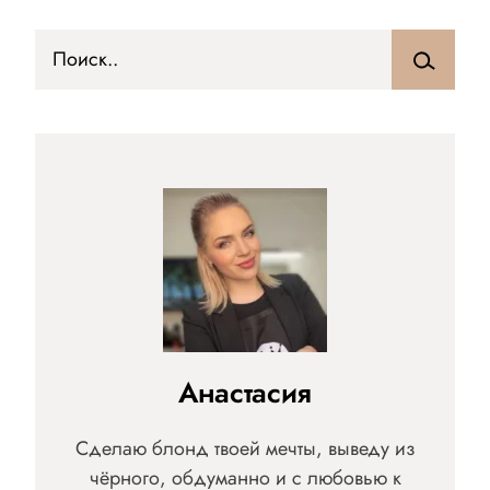
Анастасия
Сделаю блонд твоей мечты, выведу из
чёрного, обдуманно и с любовью к