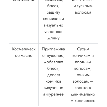
блеск,
и тусклым
защиту
волосам
кончиков и
визуально
уплотняет
длину
Косметическ
Приглажива
Сухим
ое масло
ет пушение,
кончикам и
добавляет
плотным
блеск,
волосам;
делает
тонким
кончики
волосам —
визуально
только в
аккуратнее
минимально
м количестве