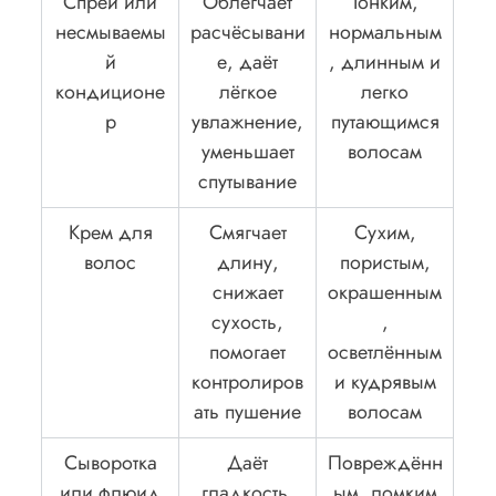
Спрей или
Облегчает
Тонким,
несмываемы
расчёсывани
нормальным
й
е, даёт
, длинным и
кондиционе
лёгкое
легко
р
увлажнение,
путающимся
уменьшает
волосам
спутывание
Крем для
Смягчает
Сухим,
волос
длину,
пористым,
снижает
окрашенным
сухость,
,
помогает
осветлённым
контролиров
и кудрявым
ать пушение
волосам
Сыворотка
Даёт
Повреждённ
или флюид
гладкость,
ым, ломким