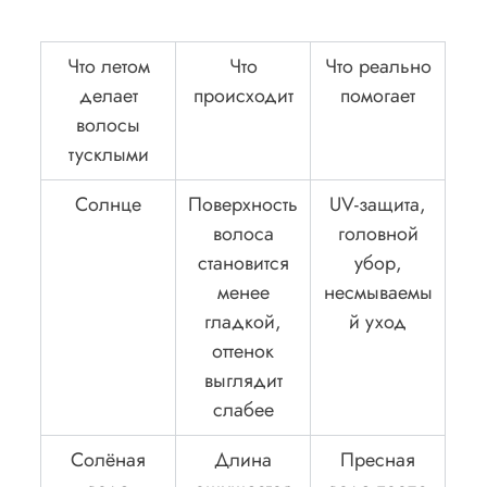
Что летом
Что
Что реально
делает
происходит
помогает
волосы
тусклыми
Солнце
Поверхность
UV-защита,
волоса
головной
становится
убор,
менее
несмываемы
гладкой,
й уход
оттенок
выглядит
слабее
Солёная
Длина
Пресная