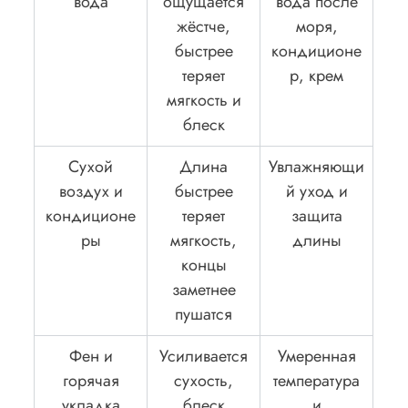
вода
ощущается
вода после
жёстче,
моря,
быстрее
кондиционе
теряет
р, крем
мягкость и
блеск
Сухой
Длина
Увлажняющи
воздух и
быстрее
й уход и
кондиционе
теряет
защита
ры
мягкость,
длины
концы
заметнее
пушатся
Фен и
Усиливается
Умеренная
горячая
сухость,
температура
укладка
блеск
и