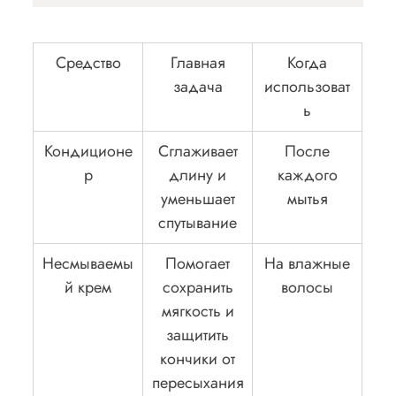
Средство
Главная
Когда
задача
использоват
ь
Кондиционе
Сглаживает
После
р
длину и
каждого
уменьшает
мытья
спутывание
Несмываемы
Помогает
На влажные
й крем
сохранить
волосы
мягкость и
защитить
кончики от
пересыхания