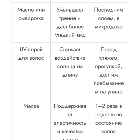
Масло или
Уменьшает
Последним
сыворотка
трение и
слоем, в
даёт более
микродозе
гладкий вид
UV-спрей
Снижает
Перед
для волос
воздействие
пляжем,
солнца на
прогулкой,
длину
долгим
пребывание
м на улице
Маска
Поддержива
1–2 раза в
ет
неделю по
эластичность
состоянию
и качество
волос
длины