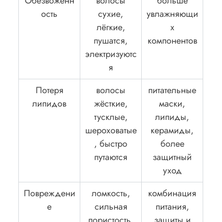
Обезвоженн
волосы
больше
ость
сухие,
увлажняющи
лёгкие,
х
пушатся,
компонентов
электризуютс
я
Потеря
волосы
питательные
липидов
жёсткие,
маски,
тусклые,
липиды,
шероховатые
керамиды,
, быстро
более
путаются
защитный
уход
Повреждени
ломкость,
комбинация
е
сильная
питания,
пористость,
защиты и