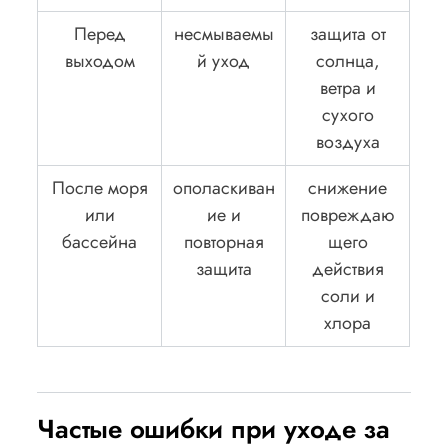
Перед
несмываемы
защита от
выходом
й уход
солнца,
ветра и
сухого
воздуха
После моря
ополаскиван
снижение
или
ие и
повреждаю
бассейна
повторная
щего
защита
действия
соли и
хлора
Частые ошибки при уходе за