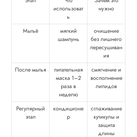
Этап
Что
Зачем это
использоват
нужно
ь
Мытьё
мягкий
очищение
шампунь
без лишнего
пересушиван
ия
После мытья
питательная
смягчение и
маска 1–2
восполнение
раза в
липидов
неделю
Регулярный
кондиционе
сглаживание
этап
р
кутикулы и
защита
длины