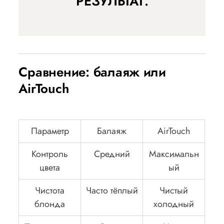
РЕЗУЛЬТАТ.
Сравнение: балаяж или
AirTouch
Параметр
Балаяж
AirTouch
Контроль
Средний
Максимальн
цвета
ый
Чистота
Часто тёплый
Чистый
блонда
холодный