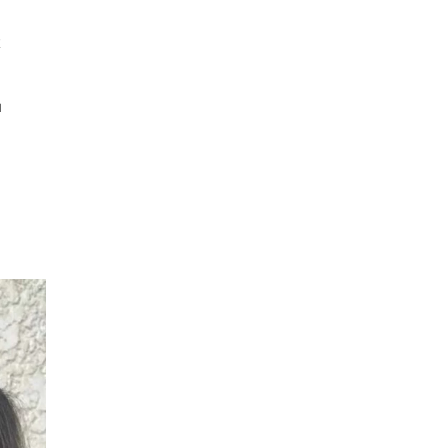
х
я
е