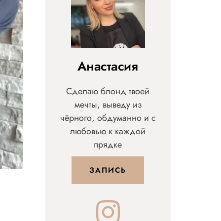
Анастасия
Сделаю блонд твоей
мечты, выведу из
чёрного, обдуманно и с
любовью к каждой
прядке
ЗАПИСЬ
Instagram