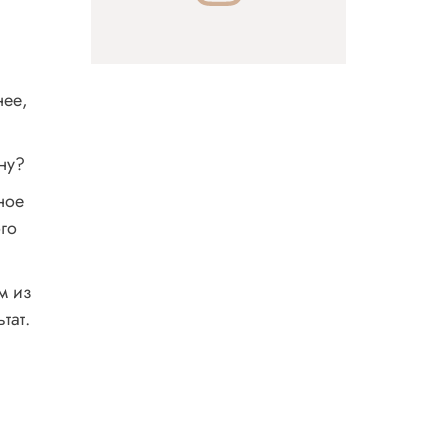
нее,
ну?
ное
ого
м из
тат.