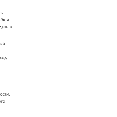
ть
аётся
дить в
ные
уход
ости.
ого