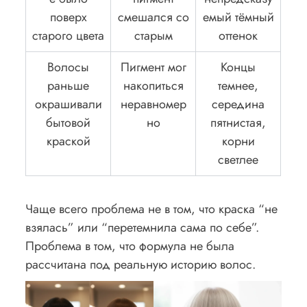
поверх
смешался со
емый тёмный
старого цвета
старым
оттенок
Волосы
Пигмент мог
Концы
раньше
накопиться
темнее,
окрашивали
неравномер
середина
бытовой
но
пятнистая,
краской
корни
светлее
Чаще всего проблема не в том, что краска “не
взялась” или “перетемнила сама по себе”.
Проблема в том, что формула не была
рассчитана под реальную историю волос.