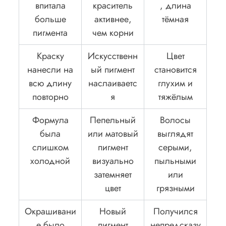
впитала
краситель
, длина
больше
активнее,
тёмная
пигмента
чем корни
Краску
Искусственн
Цвет
нанесли на
ый пигмент
становится
всю длину
наслаиваетс
глухим и
повторно
я
тяжёлым
Формула
Пепельный
Волосы
была
или матовый
выглядят
слишком
пигмент
серыми,
холодной
визуально
пыльными
затемняет
или
цвет
грязными
Окрашивани
Новый
Получился
е было
пигмент
непредсказу