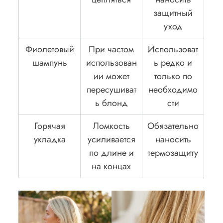
защитный
уход
Фиолетовый
При частом
Использоват
шампунь
использован
ь редко и
ии может
только по
пересушиват
необходимо
ь блонд
сти
Горячая
Ломкость
Обязательно
укладка
усиливается
наносить
по длине и
термозащиту
на концах